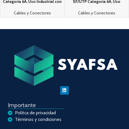
Categori­a 6A, Uso Industrial con
SF/UTP Categori­a 6A, Uso
Resistencia al Aceite, Rayos UV y
Industrial con Resistencia al
Abrasion, Multifilar (Flexible),
Aceite y Rayos UV, Multifilar 24/7
Cables y Conectores
Cables y Conectores
Color Amarillo, Bobina de 500m
(Flexible), Color Azul Cerceta,
Bobina de 305m
Importante
Politca de privacidad
Términos y condiciones