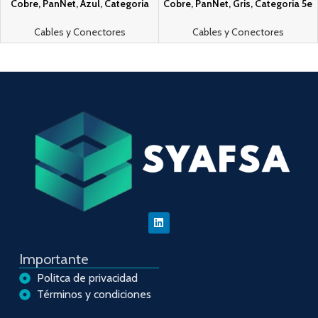
Cobre, PanNet, Azul, Categori­a
Cobre, PanNet, Gris, Categori­a 5e
5e (24 AWG), PVC (CM), de 4
(24 AWG), PVC (CM), de 4 pares
pares
Cables y Conectores
Cables y Conectores
Importante
Politca de privacidad
Términos y condiciones