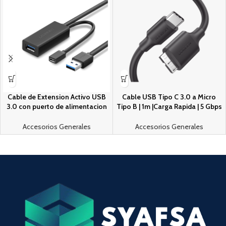
Cable de Extension Activo USB
Cable USB Tipo C 3.0 a Micro
3.0 con puerto de alimentacion
Tipo B | 1m |Carga Rapida | 5 Gbps
Micro USB / 10 Metros / USB 3.0
| Transferencia de Datos |
a 5Gbps / No requiere
Blindaje Interior Miºltiple |
Accesorios Generales
Accesorios Generales
controlador / Ideal para
Compatible con Disco Duro
impresoras, consolas , Webcam,
Externo, Portatiles, Seagate,
etc.
Nikon, Canon.