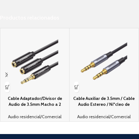
Productos relacionados
Cable Adaptador/Divisor de
Cable Auxiliar de 3.5mm / Cable
Audio de 3.5mm Macho a 2
Audio Estereo / Niºcleo de
Terminales de 3.5mm Hembra /
Alambre de Cobre Esmaltado /
25 cm de Longitud / Cable TPE /
Carcasa de Aluminio Azul + Nylon
Audio residencial/Comercial
Audio residencial/Comercial
Color Negro
Trenzado / Soporta Microfono /
2 Metros