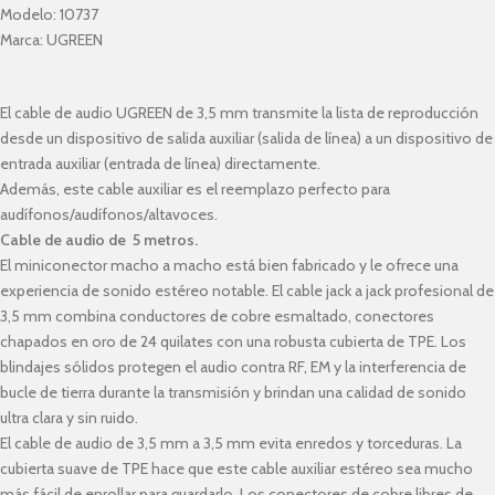
Modelo:
10737
Marca:
UGREEN
El cable de audio UGREEN de 3,5 mm transmite la lista de reproducción
desde un dispositivo de salida auxiliar (salida de línea) a un dispositivo de
entrada auxiliar (entrada de línea) directamente.
Además, este cable auxiliar es el reemplazo perfecto para
audífonos/audífonos/altavoces.
Cable de audio de 5 metros.
El miniconector macho a macho está bien fabricado y le ofrece una
experiencia de sonido estéreo notable. El cable jack a jack profesional de
3,5 mm combina conductores de cobre esmaltado, conectores
chapados en oro de 24 quilates con una robusta cubierta de TPE. Los
blindajes sólidos protegen el audio contra RF, EM y la interferencia de
bucle de tierra durante la transmisión y brindan una calidad de sonido
ultra clara y sin ruido.
El cable de audio de 3,5 mm a 3,5 mm evita enredos y torceduras. La
cubierta suave de TPE hace que este cable auxiliar estéreo sea mucho
más fácil de enrollar para guardarlo. Los conectores de cobre libres de