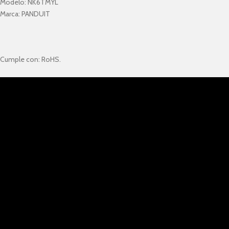
Modelo:
NK6TMYL
Marca:
PANDUIT
Cumple con: RoHS.