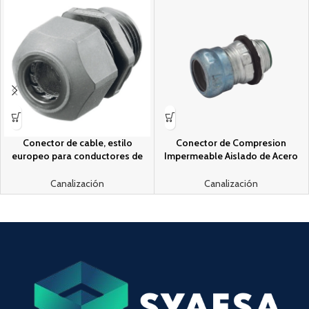
Conector de cable, estilo
Conector de Compresion
europeo para conductores de
Impermeable Aislado de Acero
0.18″ a .31″, para conduit 3/8″,
Galvanizado para Pared Delgada
gris.
de 1 1/2″ .
Canalización
Canalización