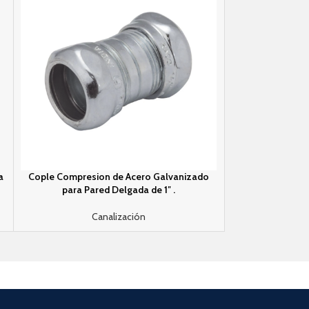
a
Cople Compresion de Acero Galvanizado
Cople Compresi
para Pared Delgada de 1″ .
para Pare
Canalización
C