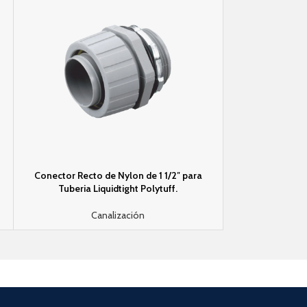
Conector Recto de Nylon de 1 1/2″ para
Conector Recto de
Tuberi­a Liquidtight Polytuff.
Liqui
Canalización
C