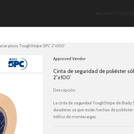
INICIO
NOSOTROS
S
arcar pisos ToughStripe SPC 2″x100′
Approved Vendor
Cinta de seguridad de poliéster s
2″x100′
Descripción
La cinta de seguridad ToughStripe de Brad
duraderas ya que están hechas de poliéster r
tráfico de montacargas.