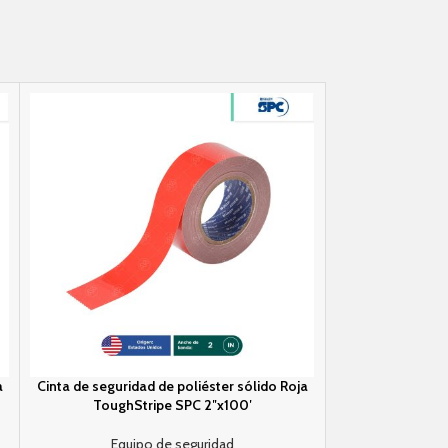
a
Cinta de seguridad de poliéster sólido Roja
Cinta de segurid
ToughStripe SPC 2″x100′
ToughSt
Equipo de seguridad
Equip