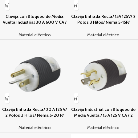
Clavija con Bloqueo de Media
Clavija Entrada Recta/ 15A 125V/ 2
Vuelta Industrial 30 A 600 V CA /
Polos 3 Hilos/ Nema 5-15P/
3 Polos 4 Hilos / Nema L17-30P.
Grado Industrial- Comercial.
Material eléctrico
Material eléctrico
Clavija Entrada Recta/ 20 A 125 V/
Clavija Industrial con Bloqueo de
2 Polos 3 Hilos/ Nema 5-20 P/
Media Vuelta / 15 A 125 V CA / 2
Grado Industrial- Comercial.
Polos 3 Hilos / Color Blanco y
Negro / Nema L5-15P.
Material eléctrico
Material eléctrico