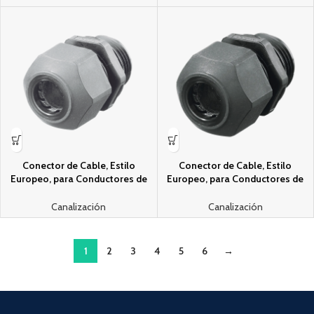
Conector de Cable, Estilo
Conector de Cable, Estilo
Europeo, para Conductores de
Europeo, para Conductores de
0.17″ a 0.45″, para Conduit 1/2″,
0.17″ a 0.45″, para Conduit 1/2″,
Color Gris.
Color Gris.
Canalización
Canalización
1
2
3
4
5
6
→