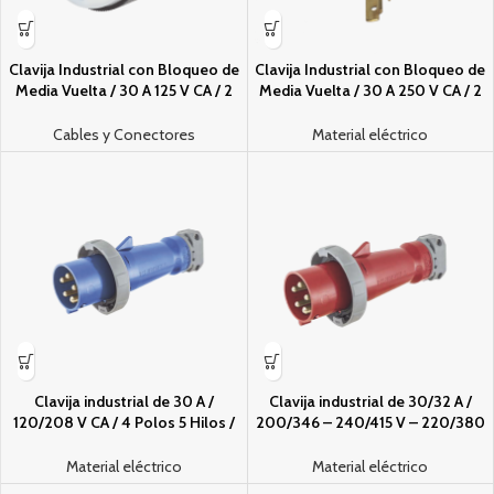
Clavija Industrial con Bloqueo de
Clavija Industrial con Bloqueo de
Media Vuelta / 30 A 125 V CA / 2
Media Vuelta / 30 A 250 V CA / 2
Polos 3 Hilos / Color Blanco y
Polos 3 Hilos / Color Blanco y
Negro / Nema L5-30P.
Negro / Nema L6-30P.
Cables y Conectores
Material eléctrico
Clavija industrial de 30 A /
Clavija industrial de 30/32 A /
120/208 V CA / 4 Polos 5 Hilos /
200/346 – 240/415 V – 220/380
IP67.
– 240/415 V CA / 4 Polos 5 Hilos /
IP69 y 4X.
Material eléctrico
Material eléctrico