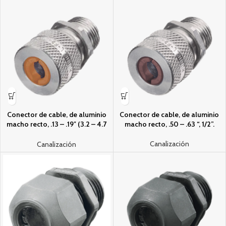
Conector de cable, de aluminio
Conector de cable, de aluminio
macho recto, .13 – .19″ (3.2 – 4.7
macho recto, .50 – .63 “, 1/2”.
mm), 3/4″.
Canalización
Canalización