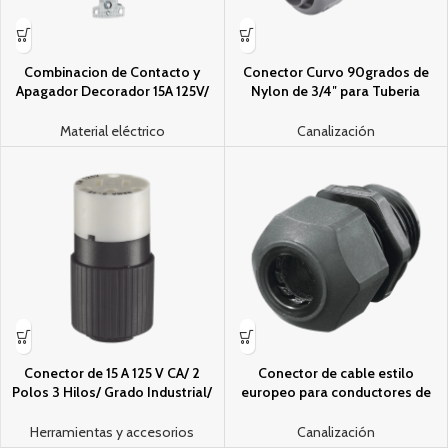
Combinacion de Contacto y
Conector Curvo 90grados de
Apagador Decorador 15A 125V/
Nylon de 3/4″ para Tuberi­a
Color Blanco.
Liquidtight Polytuff.
Material eléctrico
Canalización
Conector de 15 A 125 V CA/ 2
Conector de cable estilo
Polos 3 Hilos/ Grado Industrial/
europeo para conductores de
Color Blanco y Negro/ NEMA 5-
0.45″ a .71 “/ Rosca NPT 3/4″/
15R.
Negro.
Herramientas y accesorios
Canalización