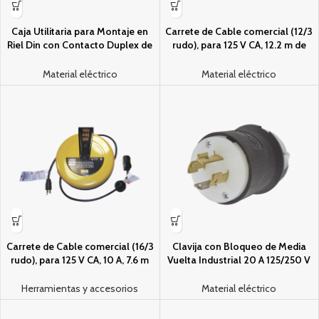
Caja Utilitaria para Montaje en
Carrete de Cable comercial (12/3
Riel Din con Contacto Duplex de
rudo), para 125 V CA, 12.2 m de
15 A 125 V / Nema 5-15R / Gris.
longitud con salida triple de 15 A.
Material eléctrico
Material eléctrico
Carrete de Cable comercial (16/3
Clavija con Bloqueo de Media
rudo), para 125 V CA, 10 A, 7.6 m
Vuelta Industrial 20 A 125/250 V
de longitud con conector
CA / 3 Polos 4 Hilos / Nema L14-
HBL5969VBLK.
20P.
Herramientas y accesorios
Material eléctrico