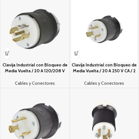
Clavija Industrial con Bloqueo de
Clavija Industrial con Bloqueo de
Media Vuelta / 20 A 120/208 V
Media Vuelta / 20 A 250 V CA / 2
CA / 4 Polos 5 Hilos / Color
Polos 3 Hilos / Color Blanco y
Blanco y Negro / Nema L21-20P/
Negro / Nema L6-20P.
Cables y Conectores
Cables y Conectores
Grado Industrial.