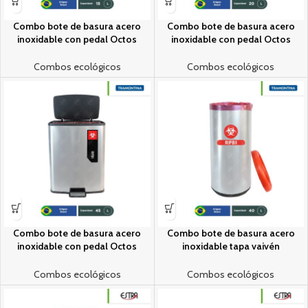
Combo bote de basura acero
Combo bote de basura acero
inoxidable con pedal Octos
inoxidable con pedal Octos
Tramontina RPBI 15 L + paquete
Tramontina RPBI 20 L + paquete
con 100 bolsas RPBI
con 100 bolsas RPBI
Combos ecológicos
Combos ecológicos
Combo bote de basura acero
Combo bote de basura acero
inoxidable con pedal Octos
inoxidable tapa vaivén
Tramontina RPBI 45 L + paquete
Tramontina RPBI 40 L + paquete
con 100 bolsas RPBI
con 100 bolsas RPBI
Combos ecológicos
Combos ecológicos