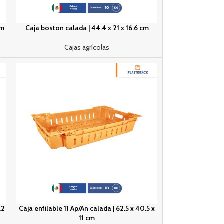
cm
Caja boston calada | 44.4 x 21 x 16.6 cm
Cajas agrícolas
.2
Caja enfilable 11 Ap/An calada | 62.5 x 40.5 x
11 cm