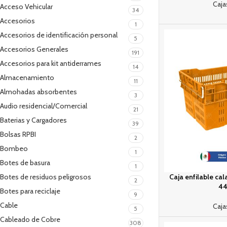
Caja
Acceso Vehicular
34
Accesorios
1
Accesorios de identificación personal
5
Accesorios Generales
191
Accesorios para kit antiderrames
14
Almacenamiento
11
Almohadas absorbentes
3
Audio residencial/Comercial
21
Baterias y Cargadores
39
Bolsas RPBI
2
Bombeo
1
Botes de basura
1
Caja enfilable cal
Botes de residuos peligrosos
2
44
Botes para reciclaje
9
Cable
Caja
5
Cableado de Cobre
308