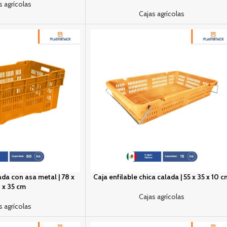
s agrícolas
Cajas agrícolas
ada con asa metal | 78 x
Caja enfilable chica calada | 55 x 35 x 10 
 x 35 cm
Cajas agrícolas
s agrícolas