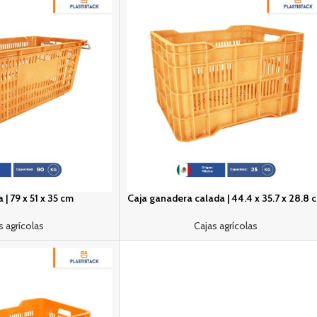
 | 79 x 51 x 35 cm
Caja ganadera calada | 44.4 x 35.7 x 28.8 
s agrícolas
Cajas agrícolas