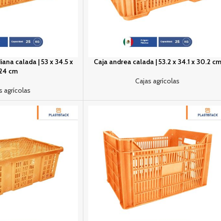
ana calada | 53 x 34.5 x
Caja andrea calada | 53.2 x 34.1 x 30.2 c
24 cm
Cajas agrícolas
s agrícolas