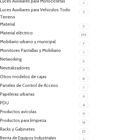
Luces Auxiliares para Motocicletas
1
Luces Auxiliares para Vehiculos Todo
3
Terreno
Material
5
Material eléctrico
179
Mobiliario urbano y municipal
7
Monitores Pantallas y Mobiliario
1
Networking
5
Neutralizadores
1
Otros modelos de cajas
8
Paneles de Control de Acceso
1
Papeleras urbanas
6
PDU
4
Productos avícolas
11
Productos para limpieza
16
Racks y Gabinetes
22
Renta de Equipos Industriales
3