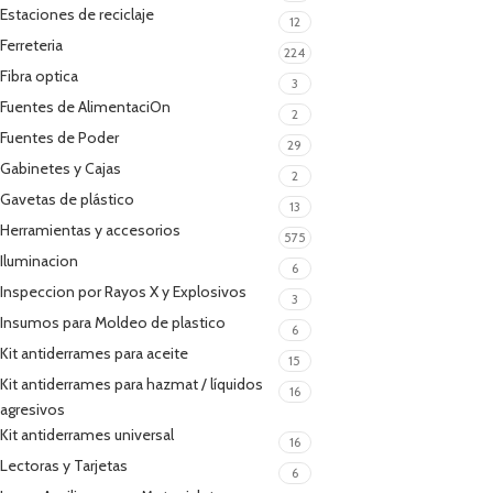
Estaciones de reciclaje
12
Ferreteria
224
Fibra optica
3
Fuentes de AlimentaciOn
2
Fuentes de Poder
29
Gabinetes y Cajas
2
Gavetas de plástico
13
Herramientas y accesorios
575
Iluminacion
6
Inspeccion por Rayos X y Explosivos
3
Insumos para Moldeo de plastico
6
Kit antiderrames para aceite
15
Kit antiderrames para hazmat / líquidos
16
agresivos
Kit antiderrames universal
16
Lectoras y Tarjetas
6