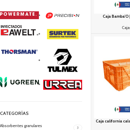
Caja Bamba’O | 
Caja
CATEGORÍAS
Caja california cal
Absorbentes granulares
3