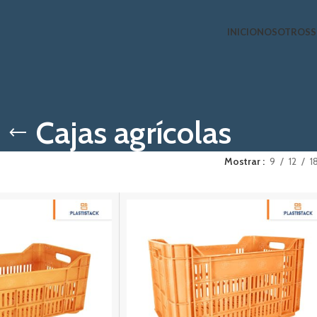
INICIO
NOSOTROS
S
Cajas agrícolas
Mostrar
9
12
1