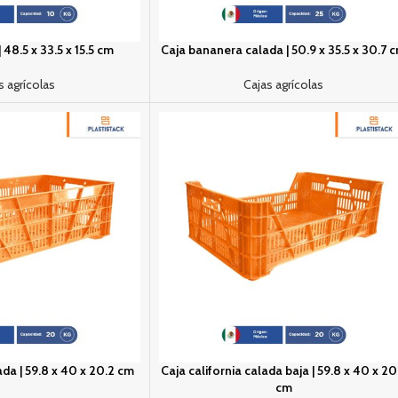
48.5 x 33.5 x 15.5 cm
Caja bananera calada | 50.9 x 35.5 x 30.7 
s agrícolas
Cajas agrícolas
ada | 59.8 x 40 x 20.2 cm
Caja california calada baja | 59.8 x 40 x 20
cm