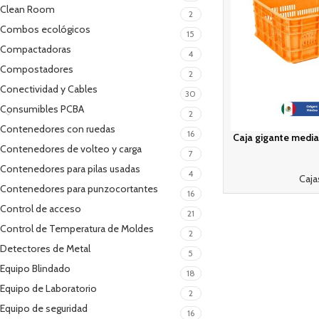
Clean Room
2
Combos ecológicos
15
Compactadoras
4
Compostadores
2
Conectividad y Cables
30
Consumibles PCBA
2
Contenedores con ruedas
16
Caja gigante median
Contenedores de volteo y carga
7
Contenedores para pilas usadas
4
Caja
Contenedores para punzocortantes
16
Control de acceso
21
Control de Temperatura de Moldes
2
Detectores de Metal
5
Equipo Blindado
18
Equipo de Laboratorio
2
Equipo de seguridad
16