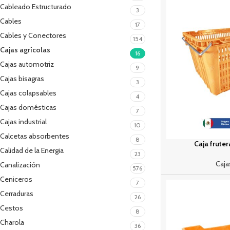
Cableado Estructurado
3
Cables
17
Cables y Conectores
154
Cajas agrícolas
16
Cajas automotriz
9
Cajas bisagras
3
Cajas colapsables
4
Cajas domésticas
7
Cajas industrial
10
Calcetas absorbentes
8
Caja frutera
Calidad de la Energia
23
Caja
Canalización
576
Ceniceros
7
Cerraduras
26
Cestos
8
Charola
36