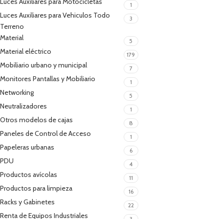
Luces Auxiliares para Motocicletas
1
Luces Auxiliares para Vehiculos Todo
3
Terreno
Material
5
Material eléctrico
179
Mobiliario urbano y municipal
7
Monitores Pantallas y Mobiliario
1
Networking
5
Neutralizadores
1
Otros modelos de cajas
8
Paneles de Control de Acceso
1
Papeleras urbanas
6
PDU
4
Productos avícolas
11
Productos para limpieza
16
Racks y Gabinetes
22
Renta de Equipos Industriales
3