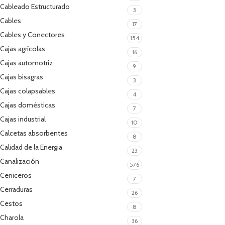
Cableado Estructurado
3
Cables
17
Cables y Conectores
154
Cajas agrícolas
16
Cajas automotriz
9
Cajas bisagras
3
Cajas colapsables
4
Cajas domésticas
7
Cajas industrial
10
Calcetas absorbentes
8
Calidad de la Energia
23
Canalización
576
Ceniceros
7
Cerraduras
26
Cestos
8
Charola
36