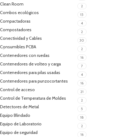
Clean Room
2
Combos ecológicos
15
Compactadoras
4
Compostadores
2
Conectividad y Cables
30
Consumibles PCBA
2
Contenedores con ruedas
16
Contenedores de volteo y carga
7
Contenedores para pilas usadas
4
Contenedores para punzocortantes
16
Control de acceso
21
Control de Temperatura de Moldes
2
Detectores de Metal
5
Equipo Blindado
18
Equipo de Laboratorio
2
Equipo de seguridad
16