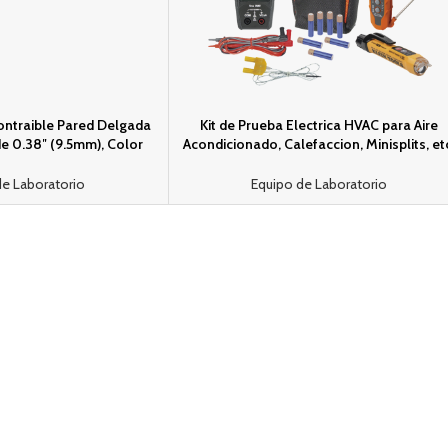
ntrai­ble Pared Delgada
Kit de Prueba Electrica HVAC para Aire
e 0.38″ (9.5mm), Color
Acondicionado, Calefaccion, Minisplits, et
Reticulada, Paquete de 25
Medicion de Voltaje CA/CC, Resistencia,
Piezas.
Frecuencia, Capacitancia, Diodos,
de Laboratorio
Equipo de Laboratorio
Temperatura, Ciclo, Micro Amperios CC.