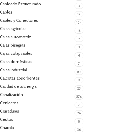
Cableado Estructurado
3
Cables
17
Cables y Conectores
154
Cajas agrícolas
16
Cajas automotriz
9
Cajas bisagras
3
Cajas colapsables
4
Cajas domésticas
7
Cajas industrial
10
Calcetas absorbentes
8
Calidad de la Energia
23
Canalización
576
Ceniceros
7
Cerraduras
26
Cestos
8
Charola
36