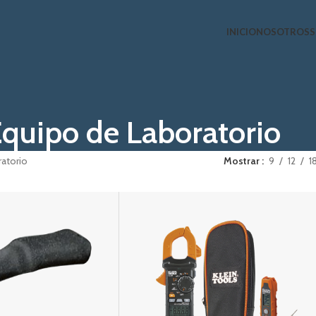
INICIO
NOSOTROS
S
quipo de Laboratorio
ratorio
Mostrar
9
12
1