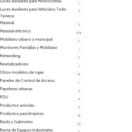
Luces Auxiliares para Motocicletas
1
Luces Auxiliares para Vehiculos Todo
3
Terreno
Material
5
Material eléctrico
179
Mobiliario urbano y municipal
7
Monitores Pantallas y Mobiliario
1
Networking
5
Neutralizadores
1
Otros modelos de cajas
8
Paneles de Control de Acceso
1
Papeleras urbanas
6
PDU
4
Productos avícolas
11
Productos para limpieza
16
Racks y Gabinetes
22
Renta de Equipos Industriales
3