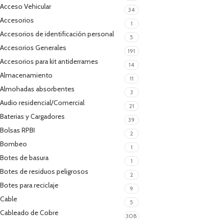
Acceso Vehicular
34
Accesorios
1
Accesorios de identificación personal
5
Accesorios Generales
191
Accesorios para kit antiderrames
14
Almacenamiento
11
Almohadas absorbentes
3
Audio residencial/Comercial
21
Baterias y Cargadores
39
Bolsas RPBI
2
Bombeo
1
Botes de basura
1
Botes de residuos peligrosos
2
Botes para reciclaje
9
Cable
5
Cableado de Cobre
308