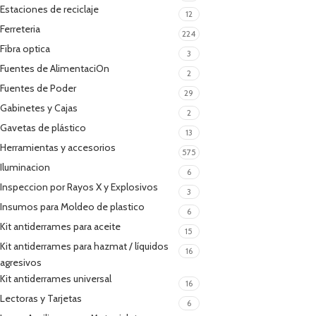
Estaciones de reciclaje
12
Ferreteria
224
Fibra optica
3
Fuentes de AlimentaciOn
2
Fuentes de Poder
29
Gabinetes y Cajas
2
Gavetas de plástico
13
Herramientas y accesorios
575
Iluminacion
6
Inspeccion por Rayos X y Explosivos
3
Insumos para Moldeo de plastico
6
Kit antiderrames para aceite
15
Kit antiderrames para hazmat / líquidos
16
agresivos
Kit antiderrames universal
16
Lectoras y Tarjetas
6