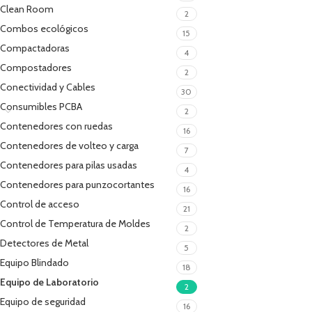
Clean Room
2
Combos ecológicos
15
Compactadoras
4
Compostadores
2
Conectividad y Cables
30
Consumibles PCBA
2
Contenedores con ruedas
16
Contenedores de volteo y carga
7
Contenedores para pilas usadas
4
Contenedores para punzocortantes
16
Control de acceso
21
Control de Temperatura de Moldes
2
Detectores de Metal
5
Equipo Blindado
18
Equipo de Laboratorio
2
Equipo de seguridad
16