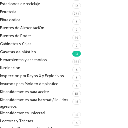
Estaciones de reciclaje
12
Ferreteria
224
Fibra optica
3
Fuentes de AlimentaciOn
2
Fuentes de Poder
29
Gabinetes y Cajas
2
Gavetas de plástico
13
Herramientas y accesorios
575
Iluminacion
6
Inspeccion por Rayos X y Explosivos
3
Insumos para Moldeo de plastico
6
Kit antiderrames para aceite
15
Kit antiderrames para hazmat / líquidos
16
agresivos
Kit antiderrames universal
16
Lectoras y Tarjetas
6