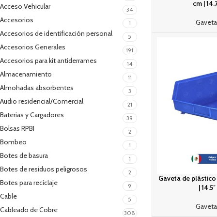
cm | 14.
Acceso Vehicular
34
Accesorios
Gaveta
1
Accesorios de identificación personal
5
Accesorios Generales
191
Accesorios para kit antiderrames
14
Almacenamiento
11
Almohadas absorbentes
3
Audio residencial/Comercial
21
Baterias y Cargadores
39
Bolsas RPBI
2
Bombeo
1
Botes de basura
1
Botes de residuos peligrosos
2
Gaveta de plástico N
Botes para reciclaje
9
| 14.5″
Cable
5
Gaveta
Cableado de Cobre
308