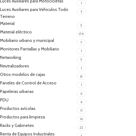
Luces Auxiliares para Motocicletas
1
Luces Auxiliares para Vehiculos Todo
3
Terreno
Material
5
Material eléctrico
179
Mobiliario urbano y municipal
7
Monitores Pantallas y Mobiliario
1
Networking
5
Neutralizadores
1
Otros modelos de cajas
8
Paneles de Control de Acceso
1
Papeleras urbanas
6
PDU
4
Productos avícolas
11
Productos para limpieza
16
Racks y Gabinetes
22
Renta de Equipos Industriales
3