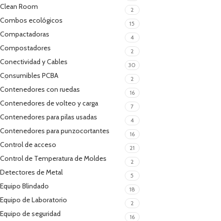
Clean Room
2
Combos ecológicos
15
Compactadoras
4
Compostadores
2
Conectividad y Cables
30
Consumibles PCBA
2
Contenedores con ruedas
16
Contenedores de volteo y carga
7
Contenedores para pilas usadas
4
Contenedores para punzocortantes
16
Control de acceso
21
Control de Temperatura de Moldes
2
Detectores de Metal
5
Equipo Blindado
18
Equipo de Laboratorio
2
Equipo de seguridad
16