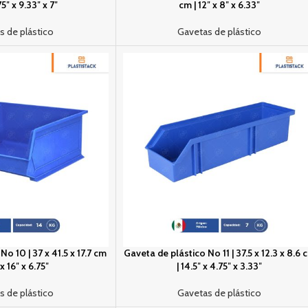
75″ x 9.33″ x 7″
cm | 12″ x 8″ x 6.33″
s de plástico
Gavetas de plástico
o 10 | 37 x 41.5 x 17.7 cm
Gaveta de plástico No 11 | 37.5 x 12.3 x 8.6 
 x 16″ x 6.75″
| 14.5″ x 4.75″ x 3.33″
s de plástico
Gavetas de plástico