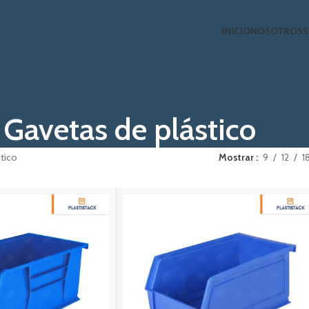
INICIO
NOSOTROS
S
Gavetas de plástico
tico
Mostrar
9
12
1