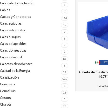
Cableado Estructurado
3
Cables
17
Cables y Conectores
154
Cajas agrícolas
16
Cajas automotriz
9
Cajas bisagras
3
Cajas colapsables
4
Cajas domésticas
7
Cajas industrial
10
Calcetas absorbentes
8
Calidad de la Energia
Gaveta de plástico 
23
19.75″
Canalización
576
Ceniceros
7
Gaveta
Cerraduras
26
Cestos
8
Charola
36