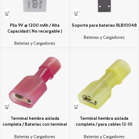
Pila 9V @ 1200 mAh / Alta
Soporte para bateri­as RLB10048
Capacidad ( No recargable )
Baterias y Cargadores
Baterias y Cargadores
Terminal hembra aislada
Terminal hembra aislada
completa / Bateri­as con terminal
completa / para cables 12-10
macho F1 / para cables 22-16
AWG / Para bateri­as con terminal
AWG / Paquete de 25 piezas
F1 / Paquete de 25 piezas
Baterias y Cargadores
Baterias y Cargadores