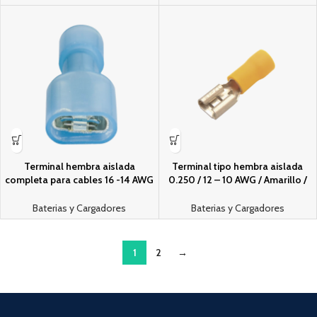
Terminal hembra aislada
Terminal tipo hembra aislada
completa para cables 16 -14 AWG
0.250 / 12 – 10 AWG / Amarillo /
/ Venta de bolsa en 25 piezas
Para bateri­as con terminal F1 /
Paquete de 25 piezas.
Baterias y Cargadores
Baterias y Cargadores
1
2
→