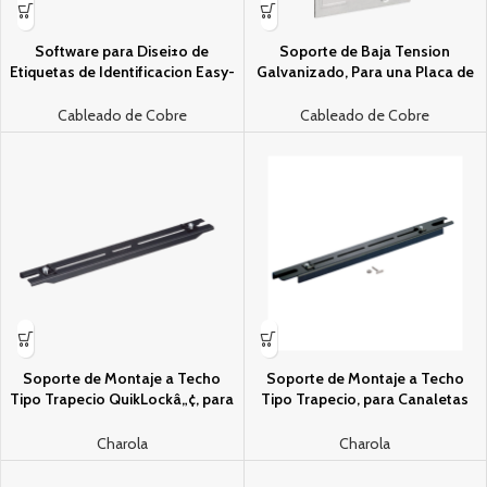
Software para Disei±o de
Soporte de Baja Tension
Etiquetas de Identificacion Easy-
Galvanizado, Para una Placa de
Markâ„¢, Presentacion en
Pared, Instalacion Con Tornillo,
Memoria USB
Paquete de 100 Piezas
Cableado de Cobre
Cableado de Cobre
Soporte de Montaje a Techo
Soporte de Montaje a Techo
Tipo Trapecio QuikLockâ„¢, para
Tipo Trapecio, para Canaletas
Canaletas FiberRunner 4X4 y
FiberRunner 12X4, Uso con
6×4, o Charola Wyr-Grid de 12in,
Varilla Roscada de 5/8″, Color
Charola
Charola
Uso con Varilla Roscada de 1/2″,
Negro
Color Negro