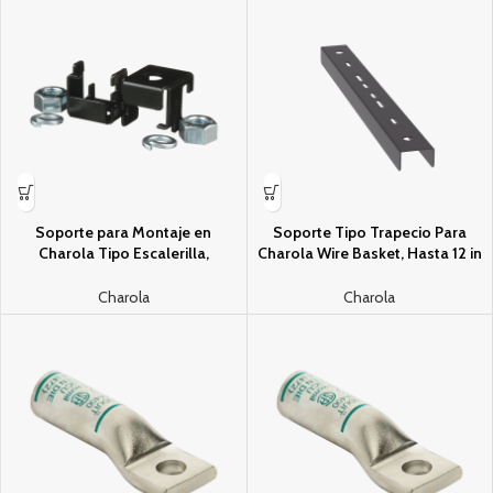
Soporte para Montaje en
Soporte Tipo Trapecio Para
Charola Tipo Escalerilla,
Charola Wire Basket, Hasta 12 in
Compatible con Rieles de 9.5 x
(300 mm) de Ancho, Uso con
38.1 mm o 9.5 x 50.8 mm, Uso
Varillas Roscadas de 1/2 in, Color
Charola
Charola
Con Varilla Roscada de 5/8″,
Negro
Color Negro