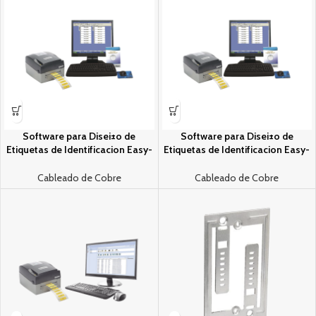
Software para Disei±o de
Software para Disei±o de
Etiquetas de Identificacion Easy-
Etiquetas de Identificacion Easy-
Markâ„¢, Presentacion en CD-
Markâ„¢, Presentacion en
ROM
Memoria USB
Cableado de Cobre
Cableado de Cobre