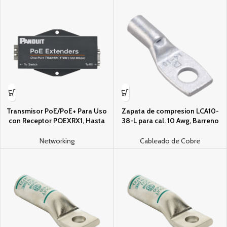
Transmisor PoE/PoE+ Para Uso
Zapata de compresion LCA10-
con Receptor POEXRX1, Hasta
38-L para cal. 10 Awg, Barreno
610 Metros (2000 ft) con Cable
para tornillo prisionero de 3/8, 1
Cat5e o Cat6, 10/100Mbps
Pz
Networking
Cableado de Cobre