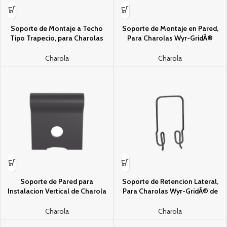
Soporte de Montaje a Techo
Soporte de Montaje en Pared,
Tipo Trapecio, para Charolas
Para Charolas Wyr-GridÂ®
Wyr-Grid de 8 in (203.2 mm) de
Panduit de 12 in (308.8 mm) de
Ancho, Uso con Varilla Roscada
Ancho, Color Negro
Charola
Charola
de 1/2″, Color Negro
Soporte de Pared para
Soporte de Retencion Lateral,
Instalacion Vertical de Charola
Para Charolas Wyr-GridÂ® de
Wire Basket, Color Negro
Panduit, 4 in de Alto, Color Negro
Charola
Charola