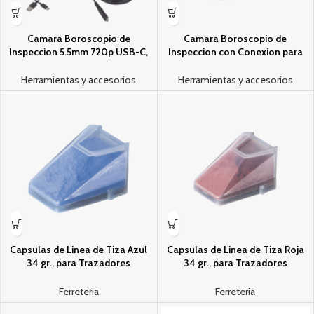
Camara Boroscopio de
Camara Boroscopio de
Inspeccion 5.5mm 720p USB-C,
Inspeccion con Conexion para
LCD 4.3″ Color, Cuello de Cisne
Dispositivos AndroidÂ®. Cuello
Nylon de 10′ (3m) con Iman,
de Cisne Blindado de 10′ (3 m) y 6
Herramientas y accesorios
Herramientas y accesorios
Espejo, 6 LEDÂ´s. Bateri­a Io-Li
Luces LED
Recargable. Ideal en Electricidad,
HVAC, Plomeri­a y Aviacion
Capsulas de Li­nea de Tiza Azul
Capsulas de Li­nea de Tiza Roja
34 gr., para Trazadores
34 gr., para Trazadores
Autoretractiles CHLK50B y
Autoretractiles CHLK50B y
CHLK50R
CHLK50R
Ferreteria
Ferreteria