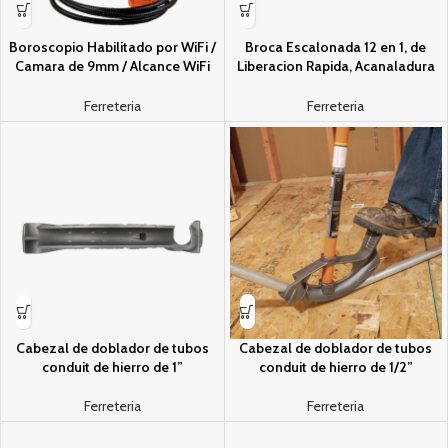
Boroscopio Habilitado por WiFi /
Broca Escalonada 12 en 1, de
Camara de 9mm / Alcance WiFi
Liberacion Rapida, Acanaladura
9m / Compatible con Android y
en Espiral, produce Agujeros de
iOS / IP67 / 640×480 px / Cuello
2-3 cm e Intermedios. 10x mas
Ferreteria
Ferreteria
de Cisne 1.8m / LED Ajustables
Durable
Cabezal de doblador de tubos
Cabezal de doblador de tubos
conduit de hierro de 1”
conduit de hierro de 1/2”
Ferreteria
Ferreteria