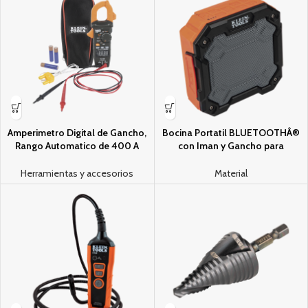
Amperi­metro Digital de Gancho,
Bocina Portatil BLUETOOTHÂ®
Rango Automatico de 400 A
con Iman y Gancho para
CA/CD. (MIDE CORRIENTE
Colgarse. Permite Altavoz Manos
DIRECTA)
Libres con Microfono
Herramientas y accesorios
Material
Incorporado.