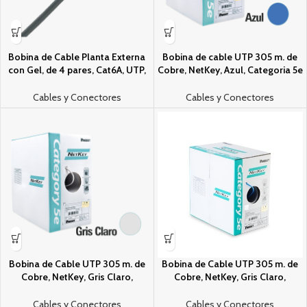
Bobina de Cable Planta Externa
Bobina de cable UTP 305 m. de
con Gel, de 4 pares, Cat6A, UTP,
Cobre, NetKey, Azul, Categori­a 5e
Color Negro, 305m
(24 AWG), PVC (CM), de 4 pares
Cables y Conectores
Cables y Conectores
Bobina de Cable UTP 305 m. de
Bobina de Cable UTP 305 m. de
Cobre, NetKey, Gris Claro,
Cobre, NetKey, Gris Claro,
Categori­a 5e (24 AWG), PVC (CM),
Categori­a 5e (24 AWG), Riser
de 4 pares
(CMR), de 4 pares
Cables y Conectores
Cables y Conectores