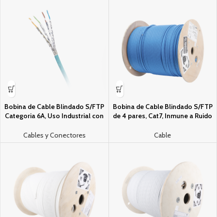
Bobina de Cable Blindado S/FTP
Bobina de Cable Blindado S/FTP
Categori­a 6A, Uso Industrial con
de 4 pares, Cat7, Inmune a Ruido
Resistencia al Aceite, Rayos UV y
e Interferencias, LSZH (Bajo
Abrasion, Multifilar (Flexible),
humo, Cero Halogenos), Color
Cables y Conectores
Cable
Color Azul Cerceta, Bobina de
Azul, Bobina de 500 m
500m