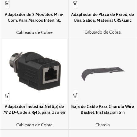
Adaptador de 2 Modulos Mini-
Adaptador de Placa de Pared, de
Com, Para Marcos Interlink,
Una Salida, Material CRS/Zinc
Color Negro, 1 Pieza
Cableado de Cobre
Cableado de Cobre
Adaptador IndustrialNetâ„¢ de
Baja de Cable Para Charola Wire
M12 D-Code a Rj45, para Uso en
Basket, Instalacion Sin
Redes Industriales, Proteccion
Herramienta, Color Negro
IP20 en RJ45 e IP68 en M12, Color
Cableado de Cobre
Charola
Negro