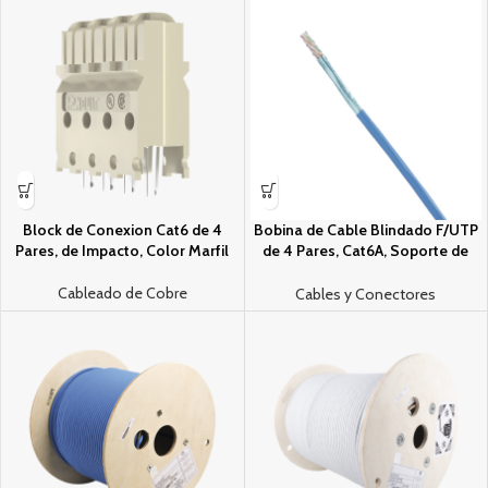
Block de Conexion Cat6 de 4
Bobina de Cable Blindado F/UTP
Pares, de Impacto, Color Marfil
de 4 Pares, Cat6A, Soporte de
Aplicaciones 10GBase-T, CMR
(Riser), Color Azul, 305m
Cableado de Cobre
Cables y Conectores