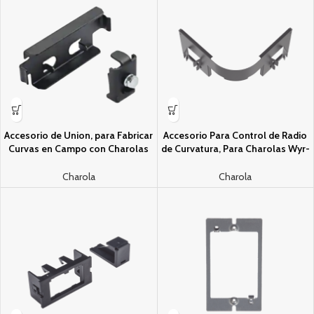
Accesorio de Union, para Fabricar
Accesorio Para Control de Radio
Curvas en Campo con Charolas
de Curvatura, Para Charolas Wyr-
Wyr-GridÂ® de Panduit, Color
GridÂ®, 4 in de Alto, Color Negro
Negro
Charola
Charola