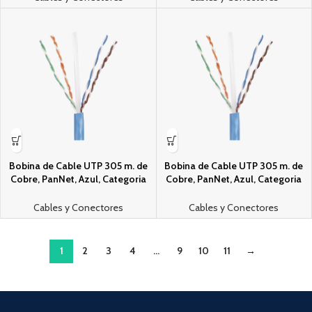
Bobina de Cable UTP 305 m. de
Bobina de Cable UTP 305 m. de
Cobre, PanNet, Azul, Categori­a
Cobre, PanNet, Azul, Categori­a
5e (24 AWG), PVC (CM), de 4
5e (24 AWG), PVC (CM), de 4
pares
pares
Cables y Conectores
Cables y Conectores
1
2
3
4
…
9
10
11
→