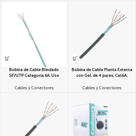
(Flexible), Color Azul Cerceta,
(Flexible), Color Azul Cerceta,
Bobina de 305m
Bobina de 305m
Bobina de Cable Blindado
Bobina de Cable Planta Externa
SF/UTP Categori­a 6A, Uso
con Gel, de 4 pares, Cat6A,
Industrial con Resistencia al
Blindado F/UTP, Color Negro,
Aceite y Rayos UV, Multifilar 24/7
305m
Cables y Conectores
Cables y Conectores
(Flexible), Color Azul Cerceta,
Bobina de 305m