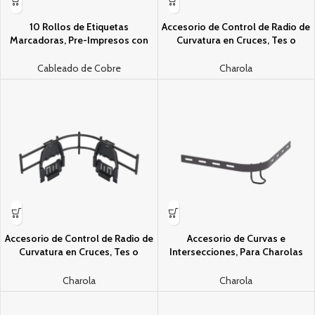
10 Rollos de Etiquetas
Accesorio de Control de Radio de
Marcadoras, Pre-Impresos con
Curvatura en Cruces, Tes o
los Niºmeros 0-9, de 2.4 metros,
Intersecciones, en Charolas Wyr-
Color Blanco
GridÂ® de Panduit, 101.6 mm de
Cableado de Cobre
Charola
Alto, Color Negro
Accesorio de Control de Radio de
Accesorio de Curvas e
Curvatura en Cruces, Tes o
Intersecciones, Para Charolas
Intersecciones, en Charolas Wyr-
Wire Basket, 2 in (50 mm) De
GridÂ® de Panduit, 50 mm de
Alto, Color Negro
Charola
Charola
Alto, Color Negro