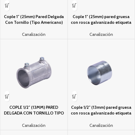
Cople 1″ (25mm) Pared Delgada
Cople 1″ (25mm) pared gruesa
Con Tornillo (Tipo Americano)
con rosca galvanizado etiqueta
Galvanizado, Etiqueta Verde.
amarilla
Canalización
Canalización
COPLE 1/2″ (13MM) PARED
Cople 1/2″ (13mm) pared gruesa
DELGADA CON TORNILLO TIPO
con rosca galvanizado etiqueta
AMERICANO, GALVANIZADO –
amarilla
ETIQUETA VERDE
Canalización
Canalización